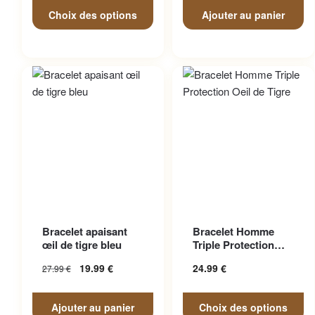
Choix des options
Ajouter au panier
Ce produit a plusieurs
Bracelet apaisant
Bracelet Homme
variations. Les options
œil de tigre bleu
Triple Protection
peuvent être choisies sur la
Oeil de Tigre
19.99
€
24.99
€
27.99
€
page du produit
Ajouter au panier
Choix des options