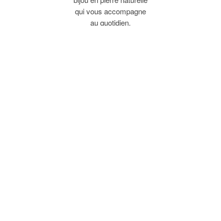
qui vous accompagne
au quotidien.
Des pierres
naturelles
pour homme
et femme
Notre sélection réunit
des modèles pensés
aussi bien pour
homme que pour
femme, pour que
chacun trouve la pièce
qui reflète son style,
sans jamais renoncer
à l'authenticité de la