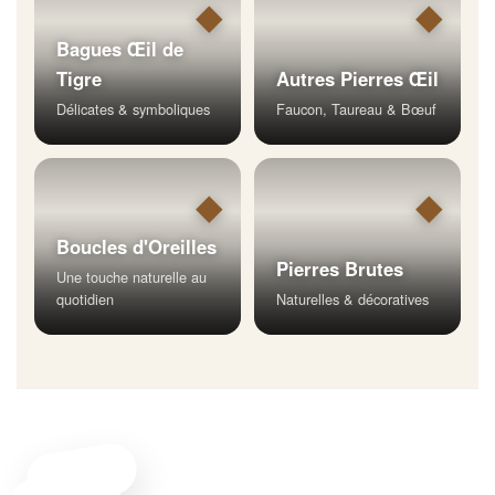
◆
◆
Bagues Œil de
Tigre
Autres Pierres Œil
Délicates & symboliques
Faucon, Taureau & Bœuf
◆
◆
Boucles d'Oreilles
Pierres Brutes
Une touche naturelle au
quotidien
Naturelles & décoratives