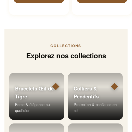
COLLECTIONS
Explorez nos collections
◆
◆
Bracelets Œil de
Colliers &
Tigre
Pendentifs
Force & élégance au
Protection & confiance en
quotidien
soi