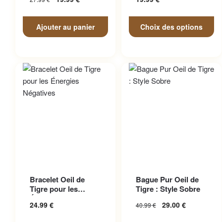
page du produit
Ajouter au panier
Choix des options
Ce produit a plusieurs
Bracelet Oeil de
Bague Pur Oeil de
variations. Les options
Tigre pour les
Tigre : Style Sobre
peuvent être choisies sur la
Énergies Négatives
24.99
€
29.00
€
40.99
€
page du produit