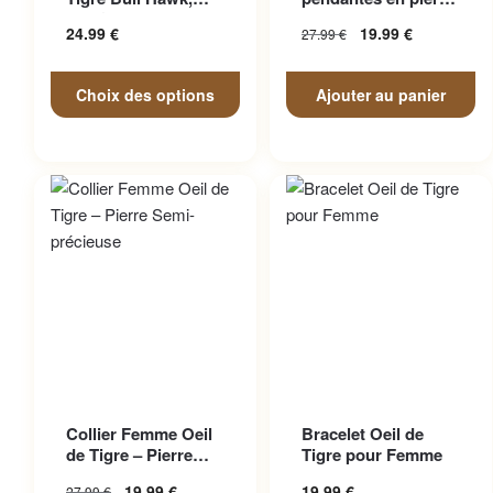
peuvent être choisies sur la
100% Naturel
oeil de tigre
24.99
€
19.99
€
27.99
€
page du produit
Choix des options
Ajouter au panier
Ce produit a plusieurs
Collier Femme Oeil
Bracelet Oeil de
variations. Les options
de Tigre – Pierre
Tigre pour Femme
peuvent être choisies sur la
Semi-précieuse
19.99
€
19.99
€
27.99
€